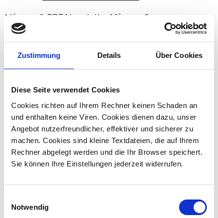
März 2026:
PDF Newsletter März 2026
November 2025:
PDF Newsletter November 2025
Zustimmung
Details
Über Cookies
September 2025:
PDF Newsletter September 2025
Juli 2025:
PDF Newsletter Juli 2025
Diese Seite verwendet Cookies
Mai 2025:
PDF Newsletter Mai 2025
Cookies richten auf Ihrem Rechner keinen Schaden an
und enthalten keine Viren. Cookies dienen dazu, unser
Januar 2025:
PDF Newsletter Januar 2025
Angebot nutzerfreundlicher, effektiver und sicherer zu
November 2024:
PDF Newsletter November 2024
machen. Cookies sind kleine Textdateien, die auf Ihrem
Rechner abgelegt werden und die Ihr Browser speichert.
September 2024:
PDF Newsletter September 2024
Sie können Ihre Einstellungen jederzeit widerrufen.
Juli 2024:
PDF Newsletter Juli 2024
Einwilligungsauswahl
Mai 2024:
PDF Newsletter Mai 2024
Notwendig